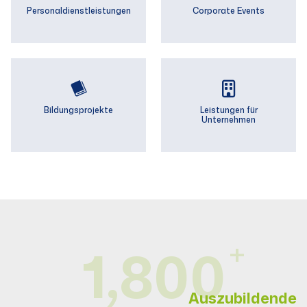
Personal­­dienstleistungen
Corporate Events
Bildungsprojekte
Leistungen für
Unternehmen
+
1,800
1800+
Auszubildende